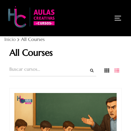
Saltar
al
ALTE
contenido
Inicio
All Courses
All Courses