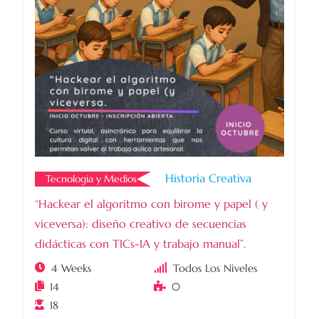
Historia Creativa
Tecnologia y Medios
“Hackear el algoritmo con birome y papel ( y
viceversa): diseño creativo de secuencias
didácticas con TICs-IA y trabajo manual”.
4 Weeks
Todos Los Niveles
14
0
18